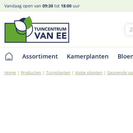
Ga
Vandaag open van
09:30
tot
18:00
uur
naar
content
Assortiment
Kamerplanten
Bloe
Home
Producten
Tuinplanten
Vaste planten
Geurende va