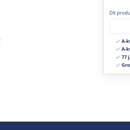
Dit produ
✅
A-k
✅
A-kw
✅
77 j
✅
Gro