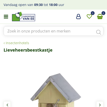
G
Vandaag open van
09:30
tot
18:00
uur
a
n
a
a
r
c
o
Insectenhotels
n
t
Lieveheersbeestkastje
e
n
t