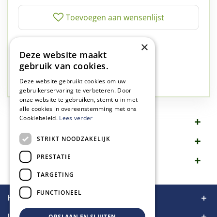
✅
A-kwaliteit planten
×
Deze website maakt
✅
A-kwaliteit service
gebruik van cookies.
✅
77 jaar familie bedrijf
✅
Groen, dat is wat we doen
Deze website gebruikt cookies om uw
gebruikerservaring te verbeteren. Door
onze website te gebruiken, stemt u in met
alle cookies in overeenstemming met ons
Cookiebeleid.
Lees verder
Omschrijving
STRIKT NOODZAKELIJK
Specificaties
PRESTATIE
Merk
TARGETING
FUNCTIONEEL
Handige links
Informatie
OPSLAAN EN SLUITEN