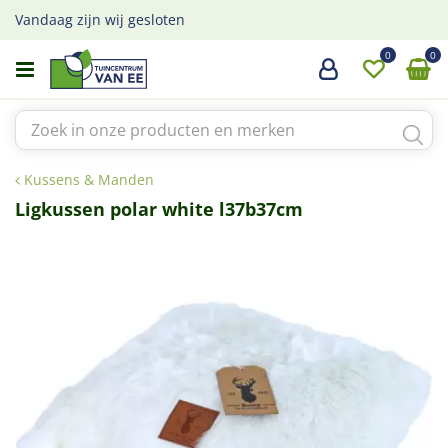
G
Vandaag zijn wij gesloten
a
n
a
a
r
c
o
Kussens & Manden
n
t
Ligkussen polar white l37b37cm
e
n
t