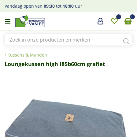
G
Vandaag open van
09:30
tot
18:00
uur
a
n
a
a
r
c
o
Kussens & Manden
n
t
Loungekussen high l85b60cm grafiet
e
n
t