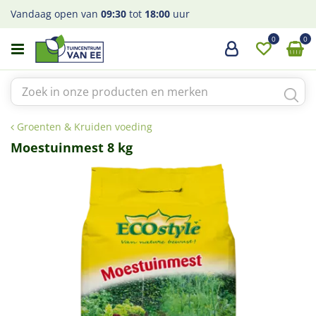
G
Vandaag open van
09:30
tot
18:00
uur
a
n
a
a
r
c
o
Groenten & Kruiden voeding
n
t
Moestuinmest 8 kg
e
n
t