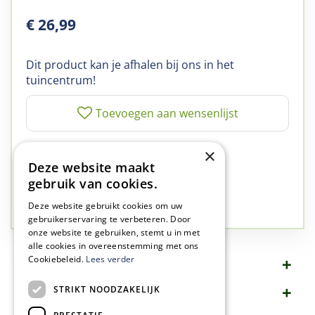
€
26
,
99
Dit product kan je afhalen bij ons in het
tuincentrum!
✅
A-kwaliteit planten
×
Deze website maakt
✅
A-kwaliteit service
gebruik van cookies.
✅
77 jaar familie bedrijf
✅
Groen, dat is wat we doen
Deze website gebruikt cookies om uw
gebruikerservaring te verbeteren. Door
onze website te gebruiken, stemt u in met
alle cookies in overeenstemming met ons
Cookiebeleid.
Lees verder
Omschrijving
STRIKT NOODZAKELIJK
Specificaties