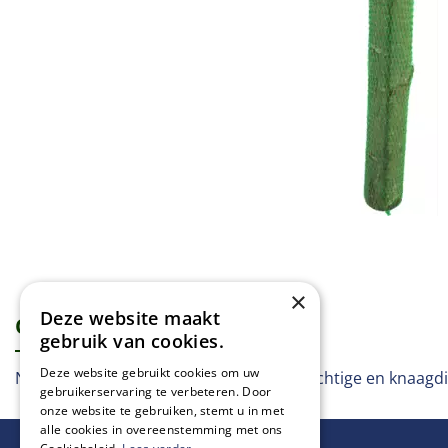
×
Deze website maakt
Omschrijving
Specificaties
gebruik van cookies.
Deze website gebruikt cookies om uw
Natuur knaagstang voor alle papegaai-achtige en knaagdi
gebruikerservaring te verbeteren. Door
onze website te gebruiken, stemt u in met
alle cookies in overeenstemming met ons