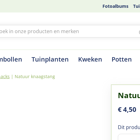
Fotoalbums
Tui
mbollen
Tuinplanten
Kweken
Potten
nacks
Natuur knaagstang
Natuu
€
4
,
50
Dit produ