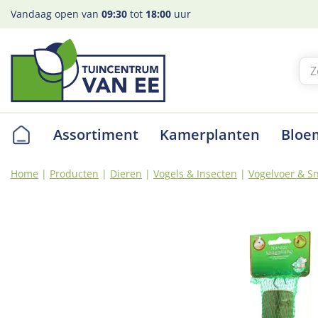
Ga
Vandaag open van
09:30
tot
18:00
uur
naar
content
Assortiment
Kamerplanten
Bloe
Home
Producten
Dieren
Vogels & Insecten
Vogelvoer & S