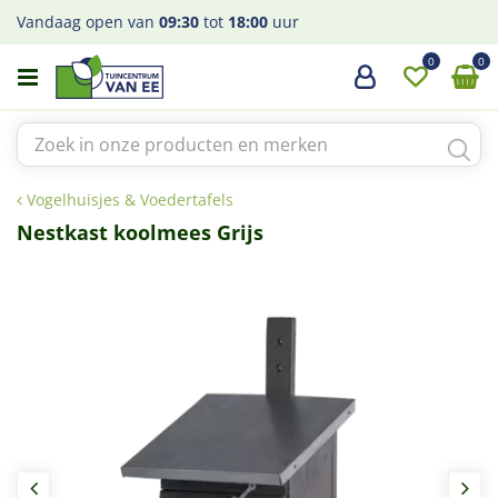
G
Vandaag open van
09:30
tot
18:00
uur
a
n
a
a
r
c
o
Vogelhuisjes & Voedertafels
n
t
Nestkast koolmees Grijs
e
n
t