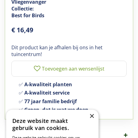
Vliegenvanger
Collectie:
Best for Birds
€
16
,
49
Dit product kan je afhalen bij ons in het
tuincentrum!
✅
A-kwaliteit planten
✅
A-kwaliteit service
✅
77 jaar familie bedrijf
✅
Groen, dat is wat we doen
×
Deze website maakt
gebruik van cookies.
Omschrijving
Deze website gebruikt cookies om uw