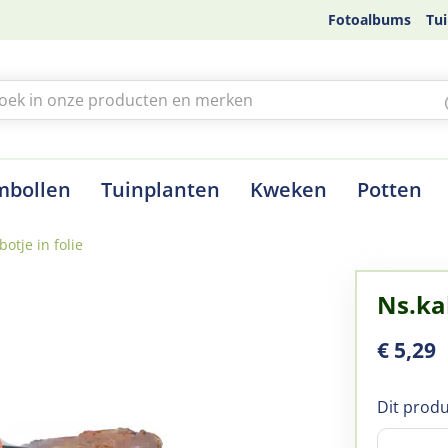
Fotoalbums
Tui
mbollen
Tuinplanten
Kweken
Potten
botje in folie
Ns.kal
€
5
,
29
Dit produ