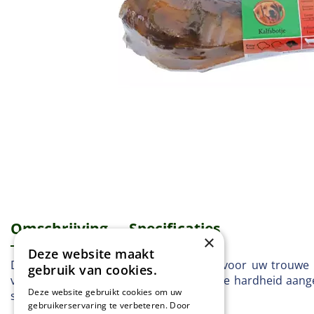
Omschrijving
Specificaties
×
Deze website maakt
Dit kalfsbotje is een heerlijke traktatie voor uw trouw
gebruik van cookies.
verpakking een kauwlevel vermeld die de hardheid aangee
Deze website gebruikt cookies om uw
stuk verpakt.
gebruikerservaring te verbeteren. Door