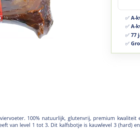
✅
A-k
✅
A-kw
✅
77 j
✅
Gro
e viervoeter. 100% natuurlijk, glutenvrij, premium kwalite
ft van level 1 tot 3. Dit kalfsbotje is kauwlevel 3 (hard)