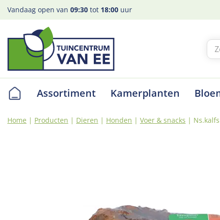
Ga
Vandaag open van
09:30
tot
18:00
uur
naar
content
Assortiment
Kamerplanten
Bloe
Home
Producten
Dieren
Honden
Voer & snacks
Ns.kalfs