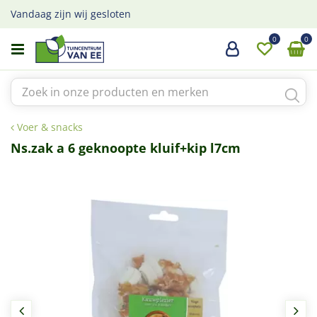
G
Vandaag zijn wij gesloten
a
n
a
a
r
c
o
Voer & snacks
n
t
Ns.zak a 6 geknoopte kluif+kip l7cm
e
n
t