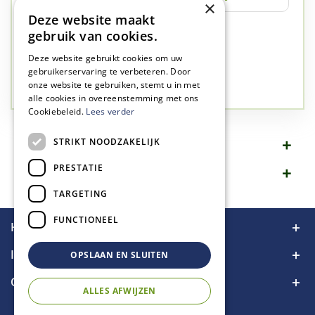
×
Deze website maakt
✅
A-kwaliteit planten
gebruik van cookies.
✅
A-kwaliteit service
Deze website gebruikt cookies om uw
✅
77 jaar familie bedrijf
gebruikerservaring te verbeteren. Door
onze website te gebruiken, stemt u in met
✅
Groen, dat is wat we doen
alle cookies in overeenstemming met ons
Cookiebeleid.
Lees verder
STRIKT NOODZAKELIJK
Omschrijving
PRESTATIE
Specificaties
TARGETING
FUNCTIONEEL
Handige links
Informatie
OPSLAAN EN SLUITEN
Contact
ALLES AFWIJZEN