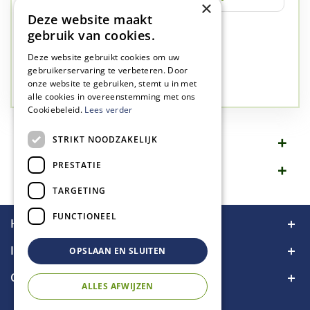
×
Deze website maakt
✅
A-kwaliteit planten
gebruik van cookies.
✅
A-kwaliteit service
Deze website gebruikt cookies om uw
✅
77 jaar familie bedrijf
gebruikerservaring te verbeteren. Door
onze website te gebruiken, stemt u in met
✅
Groen, dat is wat we doen
alle cookies in overeenstemming met ons
Cookiebeleid.
Lees verder
STRIKT NOODZAKELIJK
Omschrijving
PRESTATIE
Specificaties
TARGETING
FUNCTIONEEL
Handige links
Informatie
OPSLAAN EN SLUITEN
Contact
ALLES AFWIJZEN