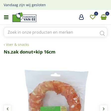
G
Vandaag zijn wij gesloten
a
n
a
a
r
c
o
Voer & snacks
n
t
Ns.zak donut+kip 16cm
e
n
t