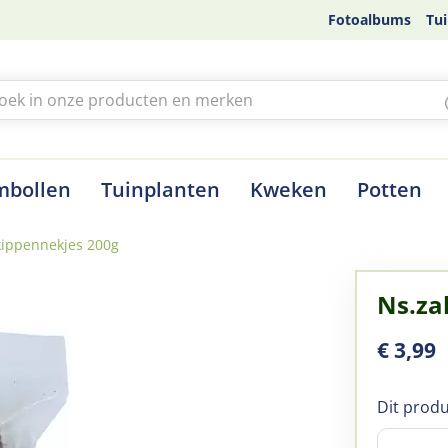
Fotoalbums
Tui
mbollen
Tuinplanten
Kweken
Potten
kippennekjes 200g
Ns.za
€
3
,
99
Dit produ