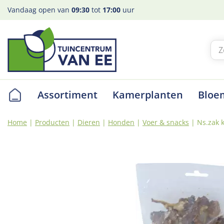
Ga
Vandaag open van
09:30
tot
17:00
uur
naar
content
Assortiment
Kamerplanten
Bloe
Home
Producten
Dieren
Honden
Voer & snacks
Ns.zak 