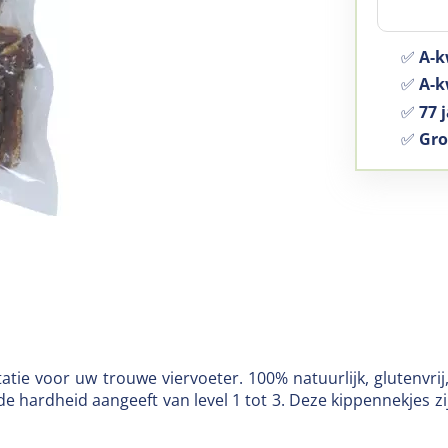
✅
A-k
✅
A-kw
✅
77 j
✅
Gro
ktatie voor uw trouwe viervoeter. 100% natuurlijk, glutenv
e hardheid aangeeft van level 1 tot 3. Deze kippennekjes z