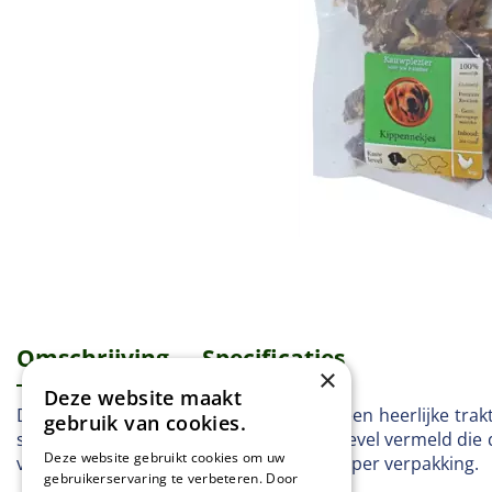
Omschrijving
Specificaties
×
Deze website maakt
Deze kippennekjes zijn gerookt en zijn een heerlijke tra
gebruik van cookies.
staat er op iedere verpakking een kauwlevel vermeld die d
Deze website gebruikt cookies om uw
voor pups en oudere honden. 200 gram per verpakking.
gebruikerservaring te verbeteren. Door