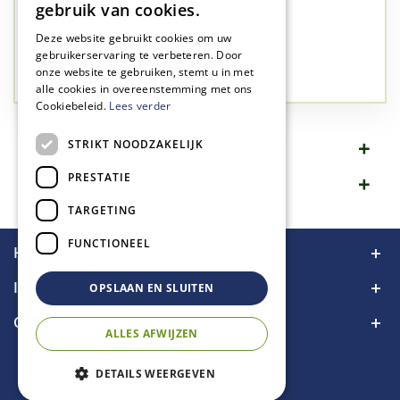
✅
A-kwaliteit planten
gebruik van cookies.
✅
A-kwaliteit service
Deze website gebruikt cookies om uw
✅
77 jaar familie bedrijf
gebruikerservaring te verbeteren. Door
onze website te gebruiken, stemt u in met
✅
Groen, dat is wat we doen
alle cookies in overeenstemming met ons
Cookiebeleid.
Lees verder
STRIKT NOODZAKELIJK
Omschrijving
PRESTATIE
Specificaties
TARGETING
FUNCTIONEEL
Handige links
Informatie
OPSLAAN EN SLUITEN
Contact
ALLES AFWIJZEN
DETAILS WEERGEVEN