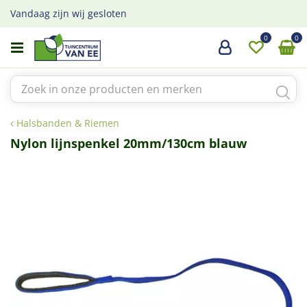
G
Vandaag zijn wij gesloten
a
n
a
a
r
c
o
Halsbanden & Riemen
n
t
Nylon lijnspenkel 20mm/130cm blauw
e
n
t