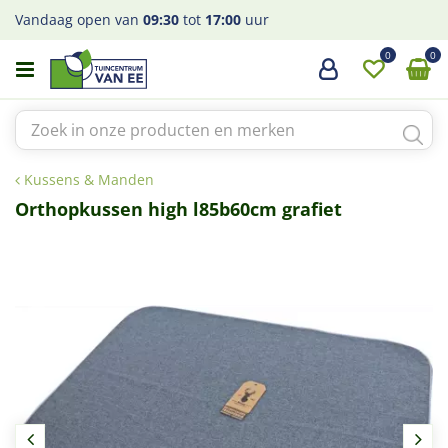
G
Vandaag open van
09:30
tot
17:00
uur
a
n
a
a
r
c
o
Kussens & Manden
n
t
Orthopkussen high l85b60cm grafiet
e
n
t