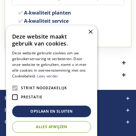
✅
A-kwaliteit planten
✅
A-kwaliteit service
✅
77 jaar familie bedrijf
×
Deze website maakt
✅
Groen, dat is wat we doen
gebruik van cookies.
Deze website gebruikt cookies om uw
gebruikerservaring te verbeteren. Door
Omschrijving
onze website te gebruiken, stemt u in met
alle cookies in overeenstemming met ons
Specificaties
Cookiebeleid.
Lees verder
STRIKT NOODZAKELIJK
PRESTATIE
Handige links
Informatie
OPSLAAN EN SLUITEN
Contact
ALLES AFWIJZEN