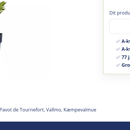
Dit produ
✅
A-k
✅
A-kw
✅
77 j
✅
Gro
, Pavot de Tournefort, Vallmo, Kæmpevalmue