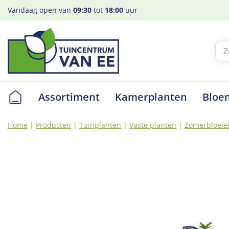
Ga
Vandaag open van
09:30
tot
18:00
uur
naar
content
Assortiment
Kamerplanten
Bloe
Home
Producten
Tuinplanten
Vaste planten
Zomerbloeie