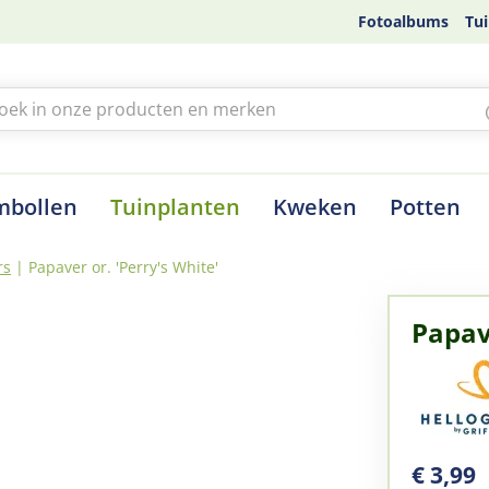
Fotoalbums
Tui
mbollen
Tuinplanten
Kweken
Potten
rs
Papaver or. 'Perry's White'
Papave
€
3
,
99