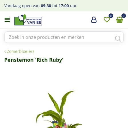
G
Vandaag open van
09:30
tot
17:00
uur
a
n
a
a
r
c
o
Zomerbloeiers
n
t
Penstemon 'Rich Ruby'
e
n
t