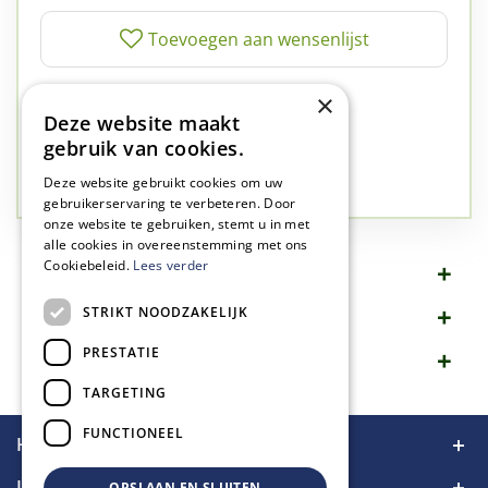
✅
A-kwaliteit planten
×
Deze website maakt
✅
A-kwaliteit service
gebruik van cookies.
✅
77 jaar familie bedrijf
✅
Groen, dat is wat we doen
Deze website gebruikt cookies om uw
gebruikerservaring te verbeteren. Door
onze website te gebruiken, stemt u in met
alle cookies in overeenstemming met ons
Cookiebeleid.
Lees verder
Omschrijving
STRIKT NOODZAKELIJK
Specificaties
PRESTATIE
Merk
TARGETING
FUNCTIONEEL
Handige links
Informatie
OPSLAAN EN SLUITEN