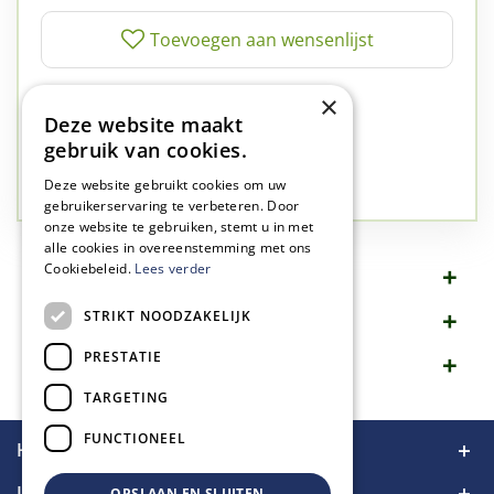
✅
A-kwaliteit planten
×
Deze website maakt
✅
A-kwaliteit service
gebruik van cookies.
✅
77 jaar familie bedrijf
✅
Groen, dat is wat we doen
Deze website gebruikt cookies om uw
gebruikerservaring te verbeteren. Door
onze website te gebruiken, stemt u in met
alle cookies in overeenstemming met ons
Cookiebeleid.
Lees verder
Omschrijving
STRIKT NOODZAKELIJK
Specificaties
PRESTATIE
Merk
TARGETING
FUNCTIONEEL
Handige links
Informatie
OPSLAAN EN SLUITEN