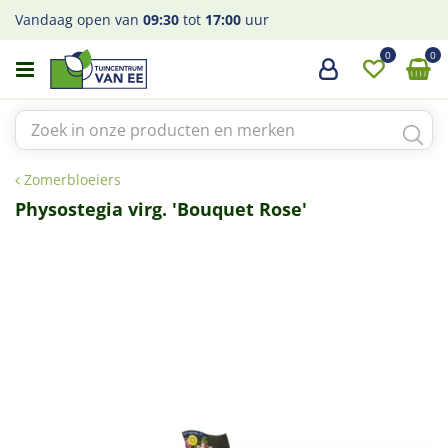
G
Vandaag open van
09:30
tot
17:00
uur
a
n
a
a
r
c
o
Zomerbloeiers
n
t
Physostegia virg. 'Bouquet Rose'
e
n
t