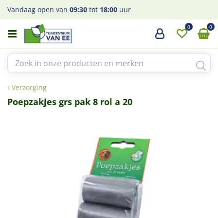
G
Vandaag open van
09:30
tot
18:00
uur
a
n
a
a
r
c
o
Verzorging
n
t
Poepzakjes grs pak 8 rol a 20
e
n
t