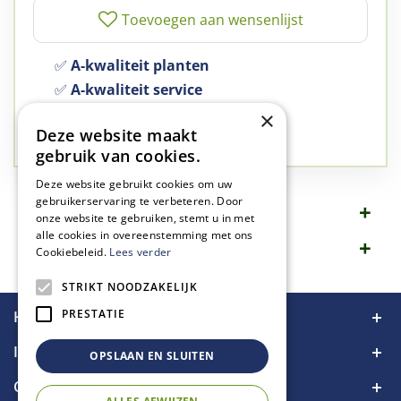
✅
A-kwaliteit planten
✅
A-kwaliteit service
✅
77 jaar familie bedrijf
×
Deze website maakt
✅
Groen, dat is wat we doen
gebruik van cookies.
Deze website gebruikt cookies om uw
gebruikerservaring te verbeteren. Door
Omschrijving
onze website te gebruiken, stemt u in met
alle cookies in overeenstemming met ons
Specificaties
Cookiebeleid.
Lees verder
STRIKT NOODZAKELIJK
PRESTATIE
Handige links
Informatie
OPSLAAN EN SLUITEN
Contact