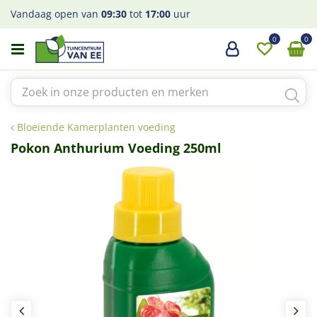
G
Vandaag open van
09:30
tot
17:00
uur
a
n
a
a
r
c
o
Bloeiende Kamerplanten voeding
n
t
Pokon Anthurium Voeding 250ml
e
n
t