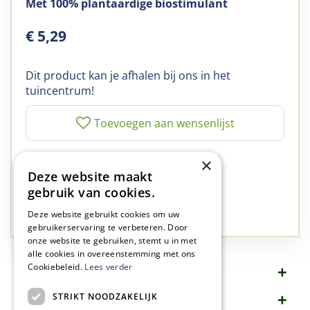
Met 100% plantaardige biostimulant
€
5
,
29
Dit product kan je afhalen bij ons in het
tuincentrum!
✅
A-kwaliteit planten
×
Deze website maakt
✅
A-kwaliteit service
gebruik van cookies.
✅
77 jaar familie bedrijf
✅
Groen, dat is wat we doen
Deze website gebruikt cookies om uw
gebruikerservaring te verbeteren. Door
onze website te gebruiken, stemt u in met
alle cookies in overeenstemming met ons
Cookiebeleid.
Lees verder
Omschrijving
STRIKT NOODZAKELIJK
Specificaties