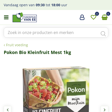
G
Vandaag open van
09:30
tot
18:00
uur
a
n
a
a
r
c
o
Fruit voeding
n
t
Pokon Bio Kleinfruit Mest 1kg
e
n
t