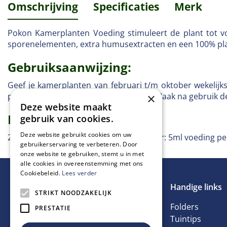
Omschrijving
Specificaties
Merk
Pokon Kamerplanten Voeding stimuleert de plant tot vo
sporenelementen, extra humusextracten en een 100% plan
Gebruiksaanwijzing:
Geef je kamerplanten van februari t/m oktober wekelijk
plantenvoeding toe aan het gietwater. Maak na gebruik d
×
Deze website maakt
Dosering:
gebruik van cookies.
Deze website gebruikt cookies om uw
20ml voeding per 1L water. Hydrocultuur: 5ml voeding pe
gebruikerservaring te verbeteren. Door
onze website te gebruiken, stemt u in met
alle cookies in overeenstemming met ons
Cookiebeleid.
Lees verder
Handige links
STRIKT NOODZAKELIJK
Folders
PRESTATIE
Tuintips