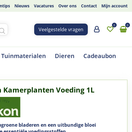
ntips
Nieuws
Vacatures
Over ons
Contact
Mijn account
Veelgestelde vragen
Tuinmaterialen
Dieren
Cadeaubon
 Kamerplanten Voeding 1L
pgroene bladeren en een uitbundige bloei
le essentiële voedingsstoffen