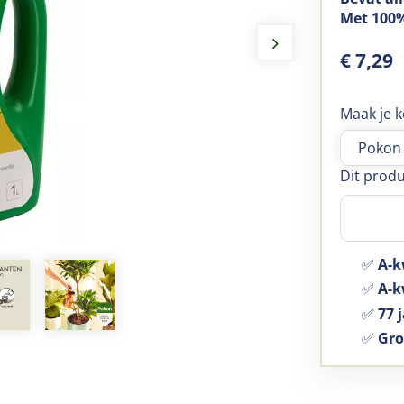
Met 100%
€
7
,
29
Maak je k
Dit produ
✅
A-k
✅
A-kw
✅
77 j
✅
Gro