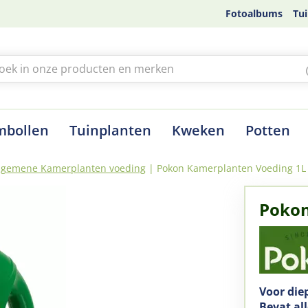
Fotoalbums
Tui
mbollen
Tuinplanten
Kweken
Potten
lgemene Kamerplanten voeding
Pokon Kamerplanten Voeding 1L
Pokon
Voor die
Bevat al