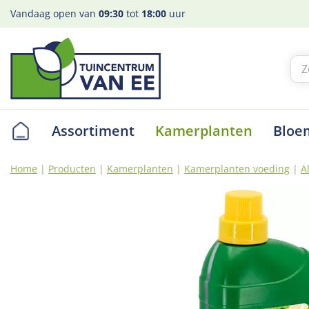
Ga
Vandaag open van
09:30
tot
18:00
uur
naar
content
Assortiment
Kamerplanten
Bloe
Home
Producten
Kamerplanten
Kamerplanten voeding
A