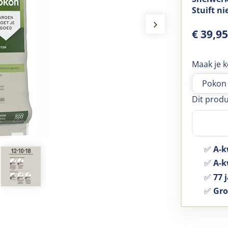
Stuift ni
€
39
,
9
Maak je k
Dit produ
✅
A-k
✅
A-kw
✅
77 j
✅
Gro