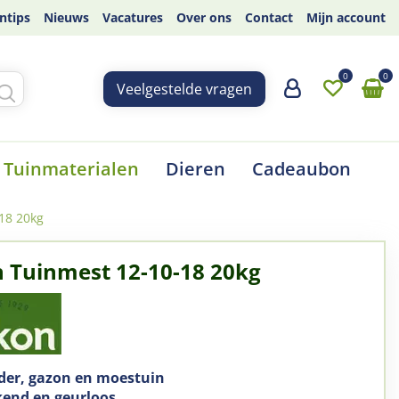
ntips
Nieuws
Vacatures
Over ons
Contact
Mijn account
Veelgestelde vragen
Tuinmaterialen
Dieren
Cadeaubon
18 20kg
 Tuinmest 12-10-18 20kg
der, gazon en moestuin
end en geurloos