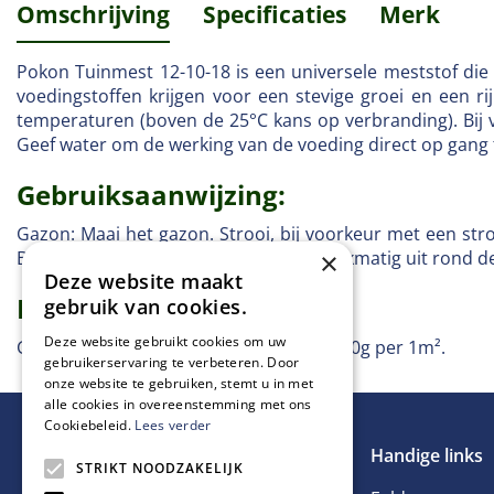
Omschrijving
Specificaties
Merk
Pokon Tuinmest 12-10-18 is een universele meststof die 
voedingstoffen krijgen voor een stevige groei en een r
temperaturen (boven de 25°C kans op verbranding). Bij v
Geef water om de werking van de voeding direct op gang 
Gebruiksaanwijzing:
Gazon: Maai het gazon. Strooi, bij voorkeur met een stro
Border/Moestuin: Strooi de korrels gelijkmatig uit rond
×
Deze website maakt
Dosering:
gebruik van cookies.
Deze website gebruikt cookies om uw
Gazon: 50g per 1m². Border/Moestuin: 40g per 1m².
gebruikerservaring te verbeteren. Door
onze website te gebruiken, stemt u in met
alle cookies in overeenstemming met ons
Cookiebeleid.
Lees verder
Handige links
STRIKT NOODZAKELIJK