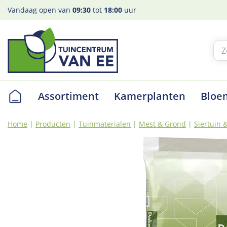
Ga
Vandaag open van
09:30
tot
18:00
uur
naar
content
Assortiment
Kamerplanten
Bloe
Home
Producten
Tuinmaterialen
Mest & Grond
Siertuin 