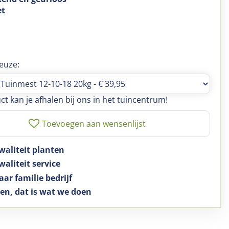
et
5
euze:
ct kan je afhalen bij ons in het tuincentrum!
waliteit planten
aliteit service
aar familie bedrijf
en, dat is wat we doen