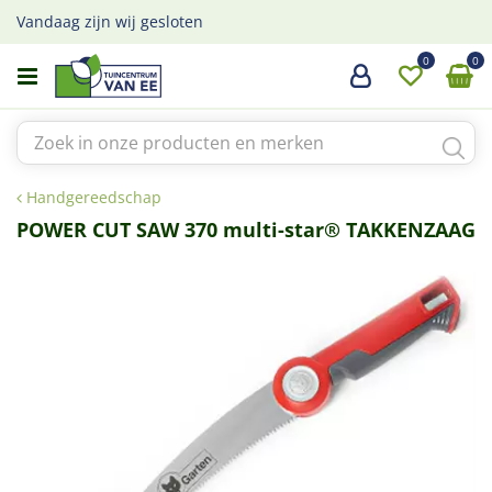
G
Vandaag zijn wij gesloten
a
n
a
a
r
c
o
Handgereedschap
n
t
POWER CUT SAW 370 multi-star® TAKKENZAAG
e
n
t