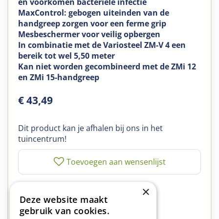
en voorkomen bacteriële infectie
MaxControl: gebogen uiteinden van de
handgreep zorgen voor een ferme grip
Mesbeschermer voor veilig opbergen
In combinatie met de Variosteel ZM-V 4 een
bereik tot wel 5,50 meter
Kan niet worden gecombineerd met de ZMi 12
en ZMi 15-handgreep
€
43
,
49
Dit product kan je afhalen bij ons in het
tuincentrum!
✅
A-kwaliteit planten
×
Deze website maakt
✅
A-kwaliteit service
gebruik van cookies.
✅
77 jaar familie bedrijf