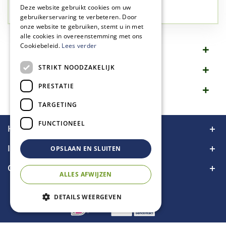
✅
Groen, dat is wat we doen
Deze website gebruikt cookies om uw
gebruikerservaring te verbeteren. Door
onze website te gebruiken, stemt u in met
alle cookies in overeenstemming met ons
Cookiebeleid.
Lees verder
Omschrijving
STRIKT NOODZAKELIJK
Specificaties
PRESTATIE
Merk
TARGETING
FUNCTIONEEL
Handige links
Informatie
OPSLAAN EN SLUITEN
Contact
ALLES AFWIJZEN
DETAILS WEERGEVEN
POWER CUT SAW 370 multi-star® TAKKENZAAG