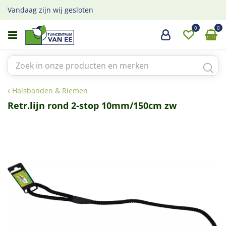
G
Vandaag zijn wij gesloten
a
n
a
a
r
c
o
Halsbanden & Riemen
n
t
Retr.lijn rond 2-stop 10mm/150cm zw
e
n
t