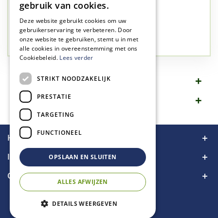
✅
A-kwaliteit planten
gebruik van cookies.
✅
A-kwaliteit service
Deze website gebruikt cookies om uw
✅
77 jaar familie bedrijf
gebruikerservaring te verbeteren. Door
onze website te gebruiken, stemt u in met
✅
Groen, dat is wat we doen
alle cookies in overeenstemming met ons
Cookiebeleid.
Lees verder
STRIKT NOODZAKELIJK
Omschrijving
PRESTATIE
Specificaties
TARGETING
FUNCTIONEEL
Handige links
Informatie
OPSLAAN EN SLUITEN
Contact
ALLES AFWIJZEN
DETAILS WEERGEVEN