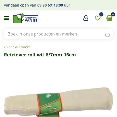
G
Vandaag open van
09:30
tot
18:00
uur
a
n
a
a
r
c
o
Voer & snacks
n
t
Retriever roll wit 6/7mm-16cm
e
n
t