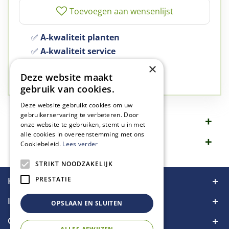
✅
A-kwaliteit planten
✅
A-kwaliteit service
✅
77 jaar familie bedrijf
×
Deze website maakt
✅
Groen, dat is wat we doen
gebruik van cookies.
Deze website gebruikt cookies om uw
gebruikerservaring te verbeteren. Door
Omschrijving
onze website te gebruiken, stemt u in met
alle cookies in overeenstemming met ons
Specificaties
Cookiebeleid.
Lees verder
STRIKT NOODZAKELIJK
PRESTATIE
Handige links
Informatie
OPSLAAN EN SLUITEN
Contact