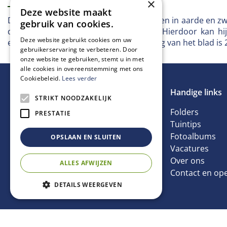
×
Deze website maakt
Deze S.J-spade is geschikt voor het spitten in aarde en 
gebruik van cookies.
diep in het huis van de zwanehals zit. Hierdoor kan h
Deze website gebruikt cookies om uw
essenhoutensteel van 85cm. De afmeting van het blad i
gebruikerservaring te verbeteren. Door
onze website te gebruiken, stemt u in met
alle cookies in overeenstemming met ons
Cookiebeleid.
Lees verder
Handige links
STRIKT NOODZAKELIJK
Folders
PRESTATIE
Tuintips
Fotoalbums
OPSLAAN EN SLUITEN
Vacatures
Over ons
ALLES AFWIJZEN
Contact en ope
DETAILS WEERGEVEN
S.J. spade So
€
66
,
00
Prijs
© Tuincentrum van Ee
Green Solutions
Tuincentrum Overzic