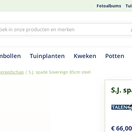
Fotoalbums
Tui
mbollen
Tuinplanten
Kweken
Potten
gereedschap
S.J. spade Sovereign 85cm steel
S.J. 
€
66
,
0