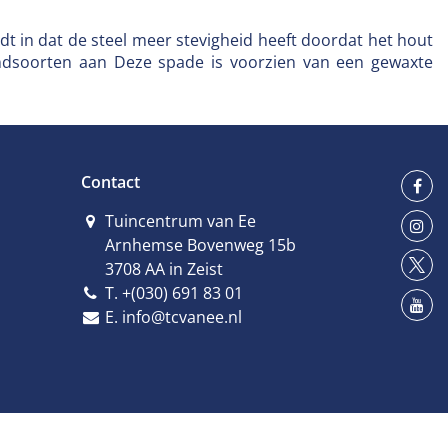
dt in dat de steel meer stevigheid heeft doordat het hout
rondsoorten aan Deze spade is voorzien van een gewaxte
Contact
Tuincentrum van Ee
Arnhemse Bovenweg 15b
3708 AA in Zeist
T.
+(030) 691 83 01
E.
info@tcvanee.nl