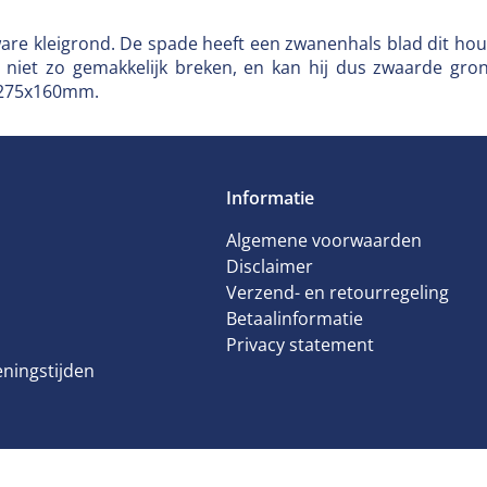
zware kleigrond. De spade heeft een zwanenhals blad dit hou
ij niet zo gemakkelijk breken, en kan hij dus zwaarde g
s 275x160mm.
Informatie
Algemene voorwaarden
Disclaimer
Verzend- en retourregeling
Betaalinformatie
Privacy statement
ningstijden
vereign 85cm steel
ht
Privacy Policy