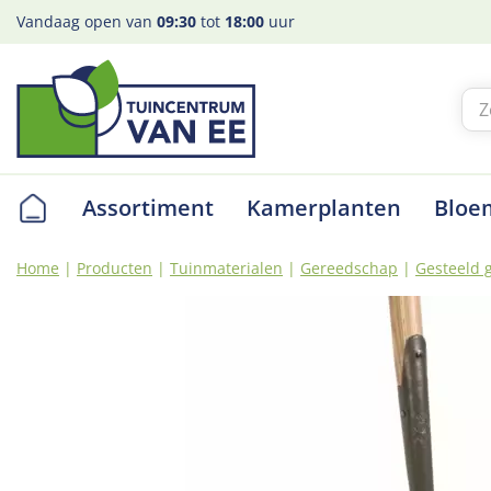
Ga
Vandaag open van
09:30
tot
18:00
uur
naar
content
Assortiment
Kamerplanten
Bloe
Home
Producten
Tuinmaterialen
Gereedschap
Gesteeld 