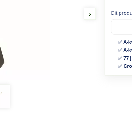
Dit produ
✅
A-k
✅
A-kw
✅
77 j
✅
Gro