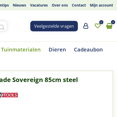
ntips
Nieuws
Vacatures
Over ons
Contact
Mijn account
Veelgestelde vragen
Tuinmaterialen
Dieren
Cadeaubon
spade Sovereign 85cm steel
0