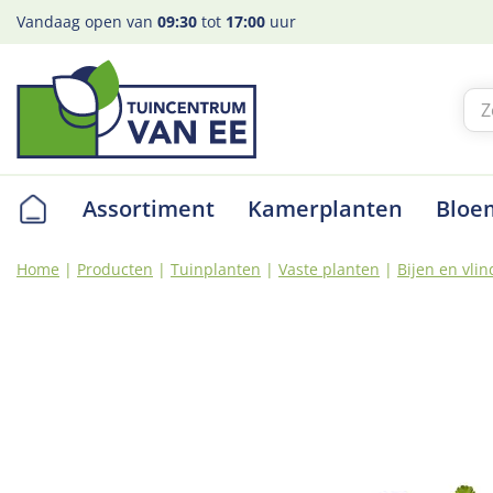
Ga
Vandaag open van
09:30
tot
17:00
uur
naar
content
Assortiment
Kamerplanten
Bloe
Home
Producten
Tuinplanten
Vaste planten
Bijen en vlin