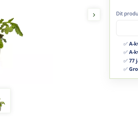
Dit produ
✅
A-k
✅
A-kw
✅
77 j
✅
Gro