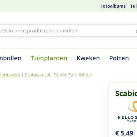
Fotoalbums
Tui
mbollen
Tuinplanten
Kweken
Potten
derlokkers
Scabiosa col. 'Flutter Pure White'
Scabio
€
5
,
49