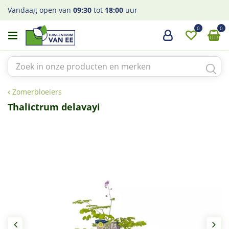
G
Vandaag open van
09:30
tot
18:00
uur
a
n
a
a
r
c
o
Zomerbloeiers
n
t
Thalictrum delavayi
e
n
t