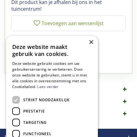
Dit product kan je afhalen bij ons in het
tuincentrum!
✅
A-kwaliteit planten
×
Deze website maakt
✅
A-kwaliteit service
gebruik van cookies.
✅
77 jaar familie bedrijf
✅
Groen, dat is wat we doen
Deze website gebruikt cookies om uw
gebruikerservaring te verbeteren. Door
onze website te gebruiken, stemt u in met
alle cookies in overeenstemming met ons
Cookiebeleid.
Lees verder
Omschrijving
STRIKT NOODZAKELIJK
Specificaties
PRESTATIE
Merk
TARGETING
FUNCTIONEEL
Handige links