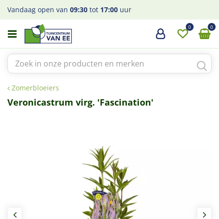
G
Vandaag open van
09:30
tot
17:00
uur
a
n
a
a
r
c
o
Zomerbloeiers
n
t
Veronicastrum virg. 'Fascination'
e
n
t