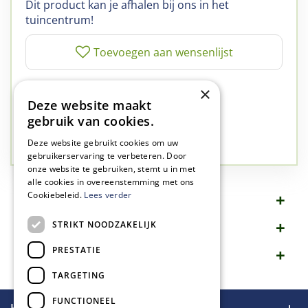
Dit product kan je afhalen bij ons in het
tuincentrum!
✅
A-kwaliteit planten
×
Deze website maakt
✅
A-kwaliteit service
gebruik van cookies.
✅
77 jaar familie bedrijf
✅
Groen, dat is wat we doen
Deze website gebruikt cookies om uw
gebruikerservaring te verbeteren. Door
onze website te gebruiken, stemt u in met
alle cookies in overeenstemming met ons
Cookiebeleid.
Lees verder
Omschrijving
STRIKT NOODZAKELIJK
Specificaties
PRESTATIE
Merk
TARGETING
FUNCTIONEEL
Handige links