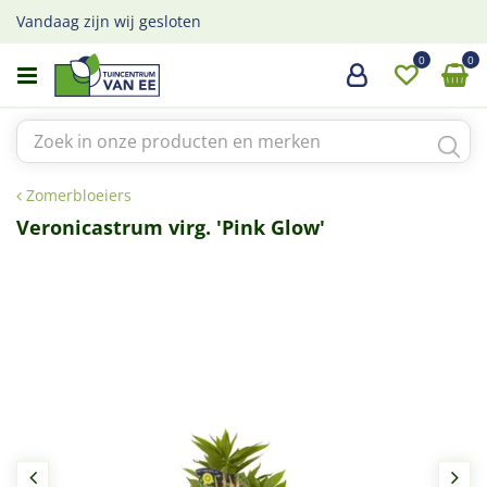
G
Vandaag zijn wij gesloten
a
n
a
a
r
c
o
Zomerbloeiers
n
t
Veronicastrum virg. 'Pink Glow'
e
n
t