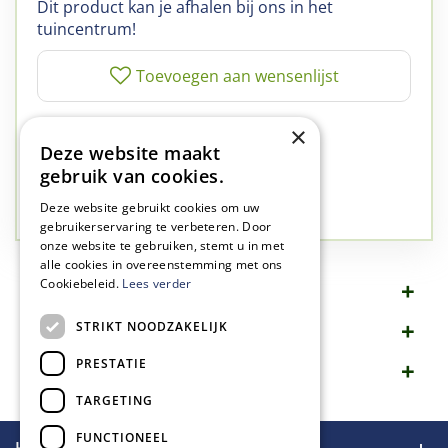
Dit product kan je afhalen bij ons in het
tuincentrum!
✅
A-kwaliteit planten
×
Deze website maakt
✅
A-kwaliteit service
gebruik van cookies.
✅
77 jaar familie bedrijf
✅
Groen, dat is wat we doen
Deze website gebruikt cookies om uw
gebruikerservaring te verbeteren. Door
onze website te gebruiken, stemt u in met
alle cookies in overeenstemming met ons
Cookiebeleid.
Lees verder
Omschrijving
STRIKT NOODZAKELIJK
Specificaties
PRESTATIE
Merk
TARGETING
FUNCTIONEEL
Handige links