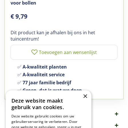
voor bollen
€
9
,
79
Dit product kan je afhalen bij ons in het
tuincentrum!
✅
A-kwaliteit planten
✅
A-kwaliteit service
✅
77 jaar familie bedrijf
✅
Groen, dat is wat we doen
×
Deze website maakt
gebruik van cookies.
Omschrijving
Deze website gebruikt cookies om uw
gebruikerservaring te verbeteren. Door
Specificaties
onze website te gebruiken, stemt u in met