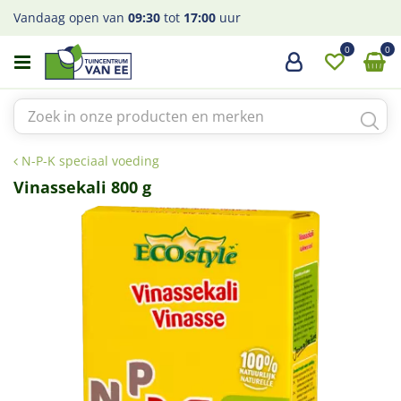
G
Vandaag open van
09:30
tot
17:00
uur
a
n
a
a
r
c
o
N-P-K speciaal voeding
n
t
Vinassekali 800 g
e
n
t