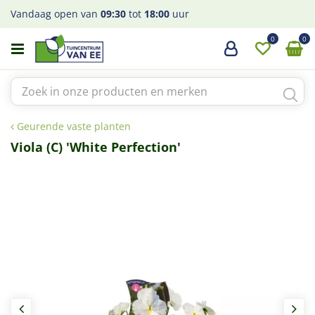
G
Vandaag open van
09:30
tot
18:00
uur
a
n
a
a
r
c
o
Geurende vaste planten
n
t
Viola (C) 'White Perfection'
e
n
t