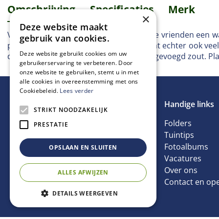
Omschrijving
Specificaties
Merk
×
Deze website maakt
Vogelpindakaas is voor onze gevleugelde vrienden een wa
gebruik van cookies.
pindakaas (voor eigen consumptie) bevat echter ook veel 
Deze website gebruikt cookies om uw
die tuinvogels nodig hebben zonder toegevoegd zout. Plaa
gebruikerservaring te verbeteren. Door
onze website te gebruiken, stemt u in met
alle cookies in overeenstemming met ons
Cookiebeleid.
Lees verder
Handige links
STRIKT NOODZAKELIJK
Folders
PRESTATIE
Tuintips
Fotoalbums
OPSLAAN EN SLUITEN
Vacatures
Over ons
ALLES AFWIJZEN
Contact en ope
Vogelpindaka
DETAILS WEERGEVEN
€
2
,
19
Prijs