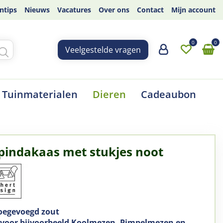
ntips
Nieuws
Vacatures
Over ons
Contact
Mijn account
Veelgestelde vragen
Tuinmaterialen
Dieren
Cadeaubon
pindakaas met stukjes noot
oegevoegd zout
 voor bijvoorbeeld Koolmezen, Pimpelmezen en