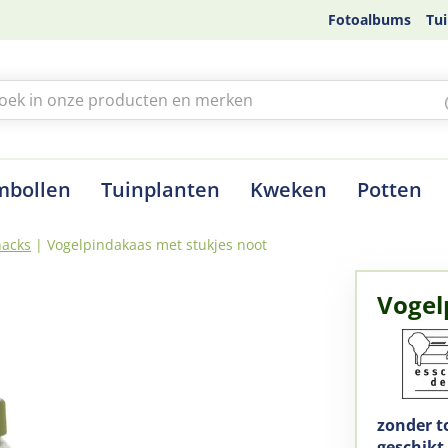
Fotoalbums
Tui
mbollen
Tuinplanten
Kweken
Potten
nacks
Vogelpindakaas met stukjes noot
Vogel
zonder t
geschikt