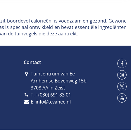
, zit boordevol calorieën, is voedzaam en gezond. Gewone
s is speciaal ontwikkeld en bevat essentiële ingrediënten
an de tuinvogels die deze aantrekt.
Contact
Tuincentrum van Ee
Arnhemse Bovenweg 15b
3708 AA in Zeist
T.
+(030) 691 83 01
E.
info@tcvanee.nl