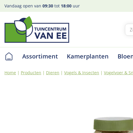
Ga
Vandaag open van
09:30
tot
18:00
uur
naar
content
Assortiment
Kamerplanten
Bloe
Home
Producten
Dieren
Vogels & Insecten
Vogelvoer & S