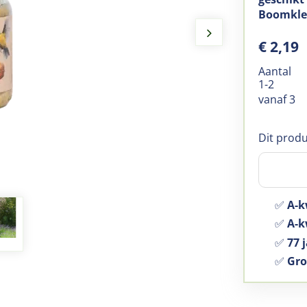
Boomkle
€
2
,
19
Aantal
1-2
vanaf 3
Dit produ
✅
A-k
✅
A-kw
✅
77 j
✅
Gro