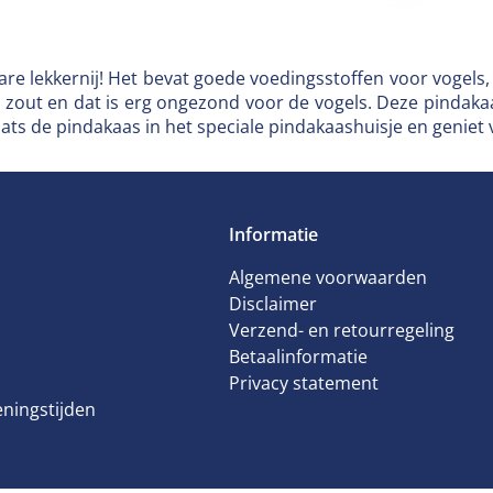
re lekkernij! Het bevat goede voedingsstoffen voor vogels
zout en dat is erg ongezond voor de vogels. Deze pindakaa
ts de pindakaas in het speciale pindakaashuisje en geniet v
Informatie
Algemene voorwaarden
Disclaimer
Verzend- en retourregeling
Betaalinformatie
Privacy statement
ningstijden
as met stukjes noot