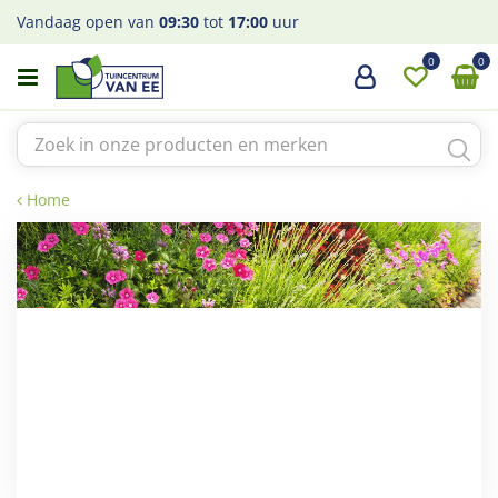
G
Vandaag open van
09:30
tot
17:00
uur
a
n
a
a
r
c
o
Home
n
t
e
n
t