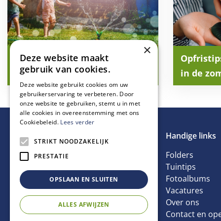
×
Deze website maakt
Vakantietips (voor kids) in
Opfristi
gebruik van cookies.
eigen tuin
in de zo
Deze website gebruikt cookies om uw
gebruikerservaring te verbeteren. Door
onze website te gebruiken, stemt u in met
alle cookies in overeenstemming met ons
Cookiebeleid.
Lees verder
Handige links
STRIKT NOODZAKELIJK
Folders
PRESTATIE
Tuintips
Fotoalbums
OPSLAAN EN SLUITEN
Vacatures
Over ons
ALLES AFWIJZEN
Contact en ope