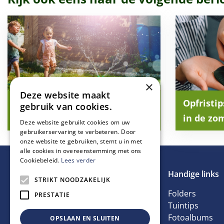
×
Deze website maakt
Vakantietips (voor kids) in
Opfristi
gebruik van cookies.
eigen tuin
in de zo
Deze website gebruikt cookies om uw
gebruikerservaring te verbeteren. Door
onze website te gebruiken, stemt u in met
alle cookies in overeenstemming met ons
Cookiebeleid.
Lees verder
Handige links
STRIKT NOODZAKELIJK
Folders
PRESTATIE
Tuintips
Fotoalbums
OPSLAAN EN SLUITEN