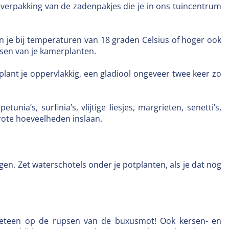
e verpakking van de zadenpakjes die je in ons tuincentrum
n je bij temperaturen van 18 graden Celsius of hoger ook
issen van je kamerplanten.
a plant je oppervlakkig, een gladiool ongeveer twee keer zo
ia’s, surfinia’s, vlijtige liesjes, margrieten, senetti’s,
grote hoeveelheden inslaan.
en. Zet waterschotels onder je potplanten, als je dat nog
s meteen op de rupsen van de buxusmot! Ook kersen- en