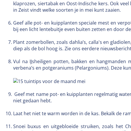
klaprozen, siertabak en Oost-Indische kers. Ook veel
in Zeist vindt welke soorten je in mei kunt zaaien.
Geef alle pot- en kuipplanten speciale mest en verpo
bij een licht lentebuitje even buiten zetten en door d
Plant zomerbollen, zoals dahlia’s, calla's en gladiol
diep als de bol hoog is. Zie ons eerdere nieuwsberich
Vul na IJsheiligen potten, bakken en hangmanden met e
verbena’s en potgeraniums (Pelargoniums). Deze kun j
Geef met name pot- en kuipplanten regelmatig water w
niet gedaan hebt.
Laat het niet te warm worden in de kas. Bekalk de ra
Snoei buxus en uitgebloeide struiken, zoals het 