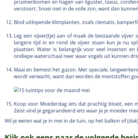
pruimenbomen en hagen van liguster, taxus, conifere
verstoort. Snoei niet in de volle zon, want dan kunne
Bind uitlopende klimplanten, zoals clematis, kamperfo
Leg een vijver(tje) aan of maak de bestaande vijver 
langere tijd in en rond de vijver staan kun je nu spl
plaatsen. Water is belangrijk voor veel insecten en k
ondiepe waterschaal neer waar vogels uit kunnen dr
Maai en bemest het gazon. Met speciale, langwerkende
wordt verwacht, want dan worden de meststoffen g
Koop voor Moederdag iets dat prachtig bloeit, een m
Zeist vind je gegarandeerd iets waar je je moeder me
Wil je weten wat je in mei in de tuin, op het balkon of (d
Kijk ook eens naar de volgende beri