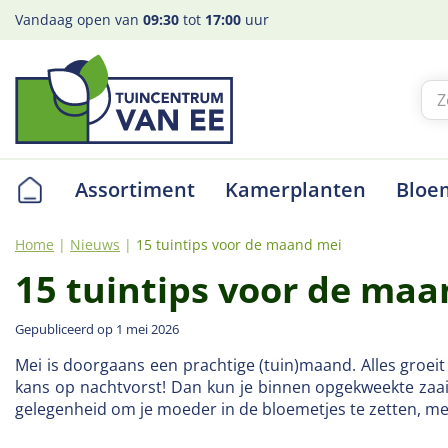
Ga
Vandaag open van
09:30
tot
17:00
uur
naar
content
Assortiment
Kamerplanten
Bloe
Home
Nieuws
15 tuintips voor de maand mei
15 tuintips voor de ma
Gepubliceerd op
1 mei 2026
Mei is doorgaans een prachtige (tuin)maand. Alles groei
kans op nachtvorst! Dan kun je binnen opgekweekte zaai
gelegenheid om je moeder in de bloemetjes te zetten, me