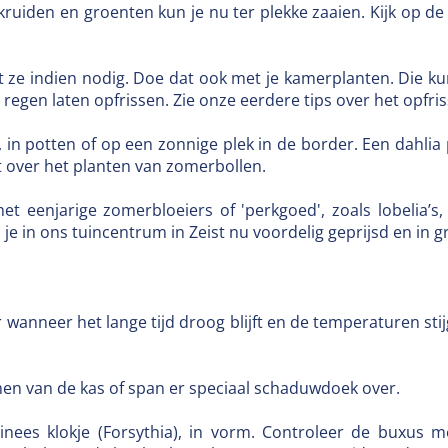
 kruiden en groenten kun je nu ter plekke zaaien. Kijk op d
t ze indien nodig. Doe dat ook met je kamerplanten. Die ku
e regen laten opfrissen. Zie onze eerdere tips over het opfr
en, in potten of op een zonnige plek in de border. Een dahli
t over het planten van zomerbollen.
enjarige zomerbloeiers of 'perkgoed', zoals lobelia’s, petun
e in ons tuincentrum in Zeist nu voordelig geprijsd en in 
anneer het lange tijd droog blijft en de temperaturen stijg
men van de kas of span er speciaal schaduwdoek over.
Chinees klokje (Forsythia), in vorm. Controleer de buxu