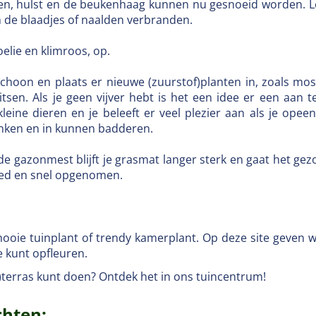
n, hulst en de beukenhaag kunnen nu gesnoeid worden. Let 
n de blaadjes of naalden verbranden.
elie en klimroos, op.
schoon en plaats er nieuwe (zuurstof)planten in, zoals moss
itsen. Als je geen vijver hebt is het een idee er een aan t
leine dieren en je beleeft er veel plezier aan als je opeen
inken en in kunnen badderen.
 gazonmest blijft je grasmat langer sterk en gaat het gezo
oed en snel opgenomen.
ooie tuinplant of trendy kamerplant. Op deze site geven w
e kunt opfleuren.
ak)terras kunt doen? Ontdek het in ons tuincentrum!
chten: