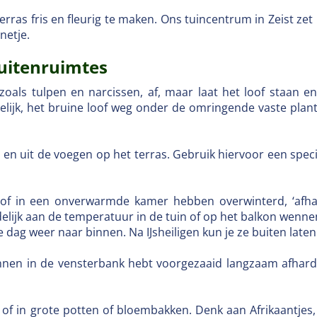
terras fris en fleurig te maken. Ons tuincentrum in Zeist zet
nnetje.
buitenruimtes
zoals tulpen en narcissen, af, maar laat het loof staan 
gelijk, het bruine loof weg onder de omringende vaste plan
 en uit de voegen op het terras. Gebruik hiervoor een speci
ge of in een onverwarmde kamer hebben overwinterd, ‘afh
delijk aan de temperatuur in de tuin of op het balkon wenne
 dag weer naar binnen. Na IJsheiligen kun je ze buiten laten
nnen in de vensterbank hebt voorgezaaid langzaam afharden
nd, of in grote potten of bloembakken. Denk aan Afrikaan