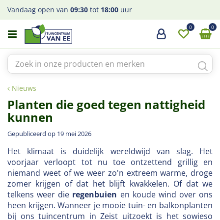
G
Vandaag open van
09:30
tot
18:00
uur
a
n
a
a
r
c
o
Nieuws
n
Planten die goed tegen nattigheid
t
e
kunnen
n
t
Gepubliceerd op
19 mei 2026
Het klimaat is duidelijk wereldwijd van slag. Het
voorjaar verloopt tot nu toe ontzettend grillig en
niemand weet of we weer zo'n extreem warme, droge
zomer krijgen of dat het blijft kwakkelen. Of dat we
telkens weer die
regenbuien
en koude wind over ons
heen krijgen. Wanneer je mooie tuin- en balkonplanten
bij ons tuincentrum in Zeist uitzoekt is het sowieso