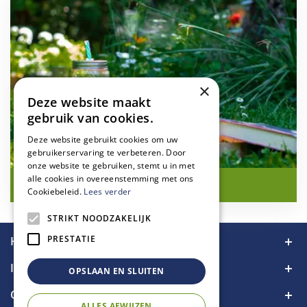
×
Deze website maakt
gebruik van cookies.
Deze website gebruikt cookies om uw
gebruikerservaring te verbeteren. Door
onze website te gebruiken, stemt u in met
alle cookies in overeenstemming met ons
(IJs)thee uit eigen tuin
Cookiebeleid.
Lees verder
STRIKT NOODZAKELIJK
PRESTATIE
Handige links
Informatie
OPSLAAN EN SLUITEN
Contact
ALLES AFWIJZEN