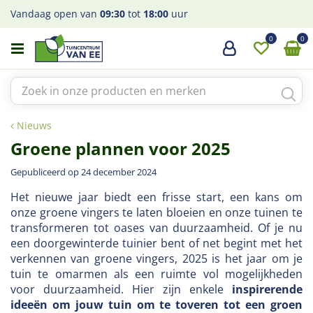
G
Vandaag open van
09:30
tot
18:00
uur
a
n
a
a
r
c
o
Nieuws
n
Groene plannen voor 2025
t
e
Gepubliceerd op
24 december 2024
n
t
Het nieuwe jaar biedt een frisse start, een kans om
onze groene vingers te laten bloeien en onze tuinen te
transformeren tot oases van duurzaamheid. Of je nu
een doorgewinterde tuinier bent of net begint met het
verkennen van groene vingers, 2025 is het jaar om je
tuin te omarmen als een ruimte vol mogelijkheden
voor duurzaamheid. Hier zijn enkele
inspirerende
ideeën om jouw tuin om te toveren tot een groen