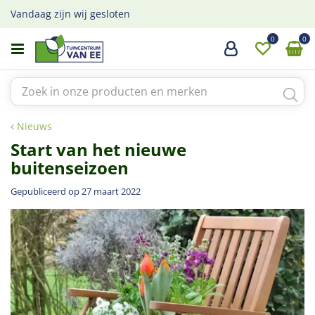
G
Vandaag zijn wij gesloten
a
n
a
a
r
c
o
Nieuws
n
Start van het nieuwe
t
e
buitenseizoen
n
t
Gepubliceerd op
27 maart 2022