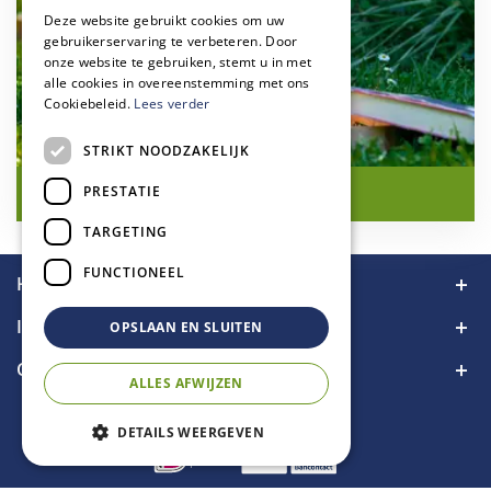
Deze website gebruikt cookies om uw
gebruikerservaring te verbeteren. Door
onze website te gebruiken, stemt u in met
alle cookies in overeenstemming met ons
Cookiebeleid.
Lees verder
STRIKT NOODZAKELIJK
(IJs)thee uit eigen tuin
PRESTATIE
TARGETING
FUNCTIONEEL
Handige links
Informatie
OPSLAAN EN SLUITEN
Contact
ALLES AFWIJZEN
DETAILS WEERGEVEN