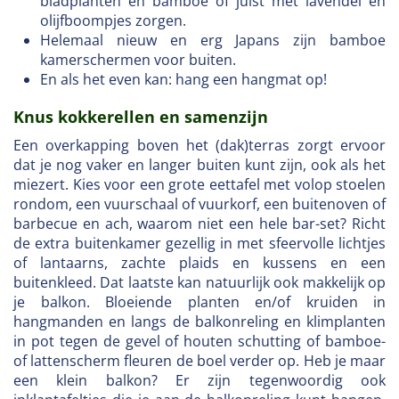
bladplanten en bamboe of juist met lavendel en
olijfboompjes zorgen.
Helemaal nieuw en erg Japans zijn bamboe
kamerschermen voor buiten.
En als het even kan: hang een hangmat op!
Knus kokkerellen en samenzijn
Een overkapping boven het (dak)terras zorgt ervoor
dat je nog vaker en langer buiten kunt zijn, ook als het
miezert. Kies voor een grote eettafel met volop stoelen
rondom, een vuurschaal of vuurkorf, een buitenoven of
barbecue en ach, waarom niet een hele bar-set? Richt
de extra buitenkamer gezellig in met sfeervolle lichtjes
of lantaarns, zachte plaids en kussens en een
buitenkleed. Dat laatste kan natuurlijk ook makkelijk op
je balkon. Bloeiende planten en/of kruiden in
hangmanden en langs de balkonreling en klimplanten
in pot tegen de gevel of houten schutting of bamboe-
of lattenscherm fleuren de boel verder op. Heb je maar
een klein balkon? Er zijn tegenwoordig ook