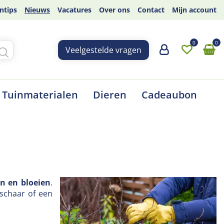
ntips
Nieuws
Vacatures
Over ons
Contact
Mijn account
Veelgestelde vragen
Tuinmaterialen
Dieren
Cadeaubon
en en bloeien
.
nschaar of een