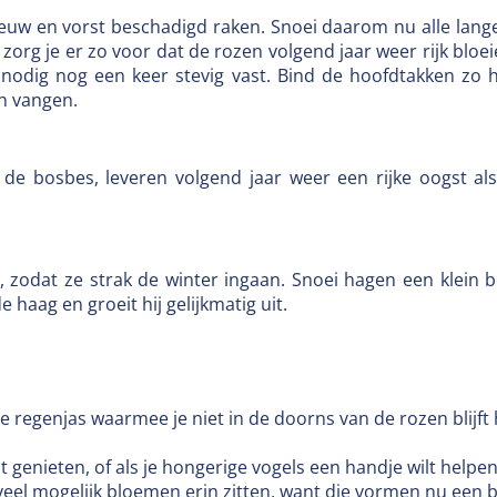
w en vorst beschadigd raken. Snoei daarom nu alle lange,
org je er zo voor dat de rozen volgend jaar weer rijk bloe
nodig nog een keer stevig vast. Bind de hoofdtakken zo h
n vangen.
n de bosbes, leveren volgend jaar weer een rijke oogst a
 zodat ze strak de winter ingaan. Snoei hagen een klein b
 haag en groeit hij gelijkmatig uit.
 regenjas waarmee je niet in de doorns van de rozen blijft
t genieten, of als je hongerige vogels een handje wilt helpen
eel mogelijk bloemen erin zitten, want die vormen nu een b