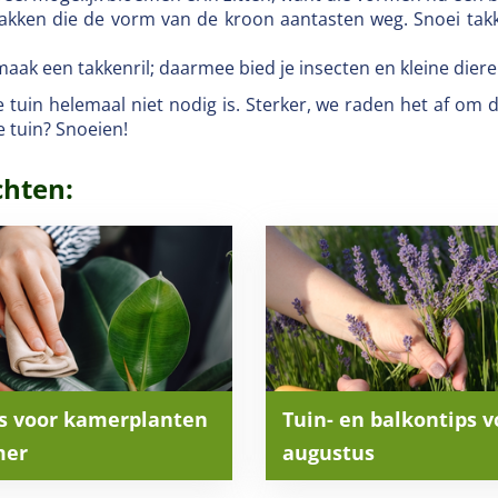
takken die de vorm van de kroon aantasten weg. Snoei takk
aak een takkenril; daarmee bied je insecten en kleine dier
tuin helemaal niet nodig is. Sterker, we raden het af om de
e tuin? Snoeien!
chten:
ps voor kamerplanten
Tuin- en balkontips v
mer
augustus