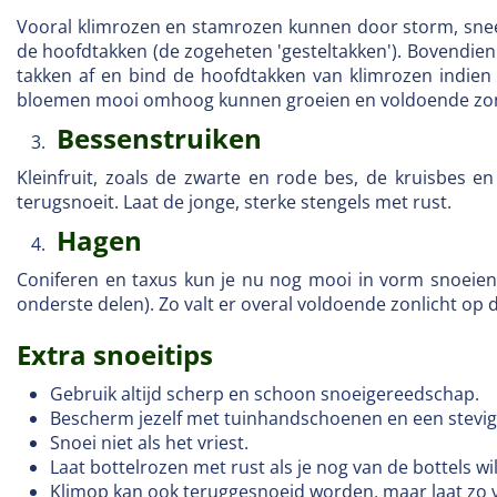
Vooral klimrozen en stamrozen kunnen door storm, sneeu
de hoofdtakken (de zogeheten 'gesteltakken'). Bovendien z
takken af en bind de hoofdtakken van klimrozen indien 
bloemen mooi omhoog kunnen groeien en voldoende zo
Bessenstruiken
Kleinfruit, zoals de zwarte en rode bes, de kruisbes e
terugsnoeit. Laat de jonge, sterke stengels met rust.
Hagen
Coniferen en taxus kun je nu nog mooi in vorm snoeien,
onderste delen). Zo valt er overal voldoende zonlicht op de
Extra snoeitips
Gebruik altijd scherp en schoon snoeigereedschap.
Bescherm jezelf met tuinhandschoenen en een stevige
Snoei niet als het vriest.
Laat bottelrozen met rust als je nog van de bottels wil
Klimop kan ook teruggesnoeid worden, maar laat zo v