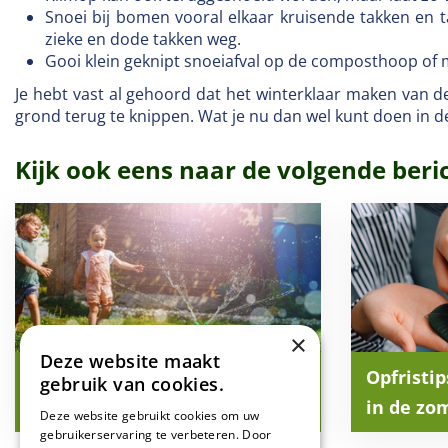
Snoei bij bomen vooral elkaar kruisende takken en 
zieke en dode takken weg.
Gooi klein geknipt snoeiafval op de composthoop of m
Je hebt vast al gehoord dat het winterklaar maken van de 
grond terug te knippen. Wat je nu dan wel kunt doen in d
Kijk ook eens naar de volgende beri
×
Deze website maakt
Vakantietips (voor kids) in
Opfristi
gebruik van cookies.
eigen tuin
in de zo
Deze website gebruikt cookies om uw
gebruikerservaring te verbeteren. Door