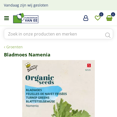
G
Vandaag zijn wij gesloten
a
n
a
a
r
c
o
Groenten
n
t
Bladmoes Namenia
e
n
t