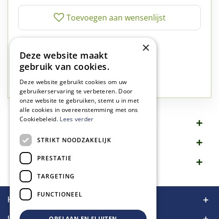
✅
A-kwaliteit planten
×
Deze website maakt
✅
A-kwaliteit service
gebruik van cookies.
✅
77 jaar familie bedrijf
✅
Groen, dat is wat we doen
Deze website gebruikt cookies om uw
gebruikerservaring te verbeteren. Door
onze website te gebruiken, stemt u in met
alle cookies in overeenstemming met ons
Cookiebeleid.
Lees verder
Omschrijving
STRIKT NOODZAKELIJK
Specificaties
PRESTATIE
Merk
TARGETING
FUNCTIONEEL
Handige links
Informatie
OPSLAAN EN SLUITEN