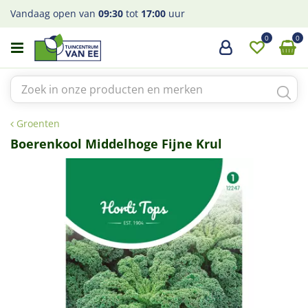
G
Vandaag open van
09:30
tot
17:00
uur
a
n
a
a
r
c
o
Groenten
n
t
Boerenkool Middelhoge Fijne Krul
e
n
t