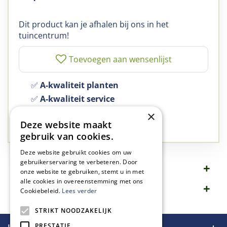
Dit product kan je afhalen bij ons in het
tuincentrum!
✅
A-kwaliteit planten
✅
A-kwaliteit service
✅
77 jaar familie bedrijf
×
Deze website maakt
✅
Groen, dat is wat we doen
gebruik van cookies.
Deze website gebruikt cookies om uw
gebruikerservaring te verbeteren. Door
Omschrijving
onze website te gebruiken, stemt u in met
alle cookies in overeenstemming met ons
Specificaties
Cookiebeleid.
Lees verder
STRIKT NOODZAKELIJK
PRESTATIE