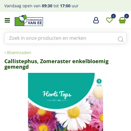
G
Vandaag open van
09:30
tot
17:00
uur
a
n
a
a
r
c
o
Bloemzaden
n
t
Callistephus, Zomeraster enkelbloemig
gemengd
e
n
t