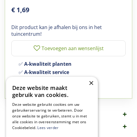
€
1
,
69
Dit product kan je afhalen bij ons in het
tuincentrum!
✅
A-kwaliteit planten
✅
A-kwaliteit service
✅
77 jaar familie bedrijf
×
Deze website maakt
✅
Groen, dat is wat we doen
gebruik van cookies.
Deze website gebruikt cookies om uw
gebruikerservaring te verbeteren. Door
Omschrijving
onze website te gebruiken, stemt u in met
alle cookies in overeenstemming met ons
Specificaties
Cookiebeleid.
Lees verder