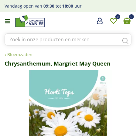
G
Vandaag open van
09:30
tot
18:00
uur
a
n
a
a
r
c
o
Bloemzaden
n
t
Chrysanthemum, Margriet May Queen
e
n
t