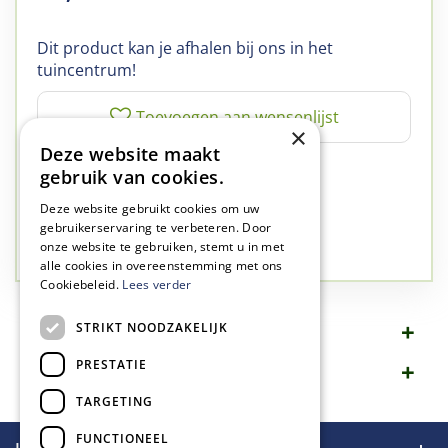
Dit product kan je afhalen bij ons in het
tuincentrum!
×
Deze website maakt
✅
A-kwaliteit planten
gebruik van cookies.
✅
A-kwaliteit service
Deze website gebruikt cookies om uw
✅
77 jaar familie bedrijf
gebruikerservaring te verbeteren. Door
onze website te gebruiken, stemt u in met
✅
Groen, dat is wat we doen
alle cookies in overeenstemming met ons
Cookiebeleid.
Lees verder
STRIKT NOODZAKELIJK
Omschrijving
PRESTATIE
Specificaties
TARGETING
FUNCTIONEEL