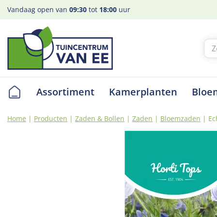
Ga
Vandaag open van
09:30
tot
18:00
uur
naar
content
Assortiment
Kamerplanten
Bloe
Home
Producten
Zaden & Bollen
Zaden
Bloemzaden
Ec