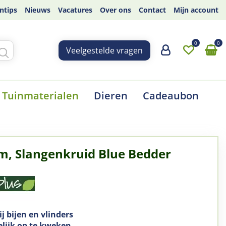
ntips
Nieuws
Vacatures
Over ons
Contact
Mijn account
Veelgestelde vragen
Tuinmaterialen
Dieren
Cadeaubon
m, Slangenkruid Blue Bedder
ij bijen en vlinders
ijk op te kweken