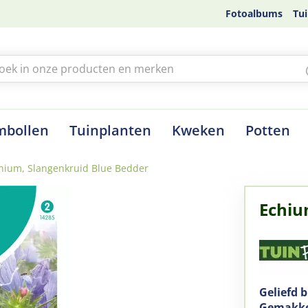
Fotoalbums
Tui
mbollen
Tuinplanten
Kweken
Potten
hium, Slangenkruid Blue Bedder
Echiu
Geliefd b
Gemakkel