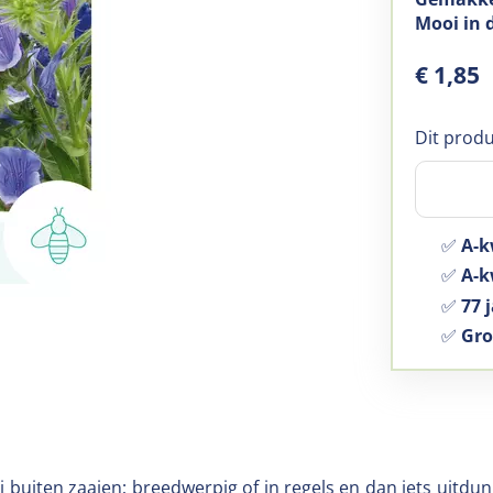
Mooi in 
€
1
,
85
Dit produ
✅
A-k
✅
A-kw
✅
77 j
✅
Gro
i buiten zaaien; breedwerpig of in regels en dan iets uitd