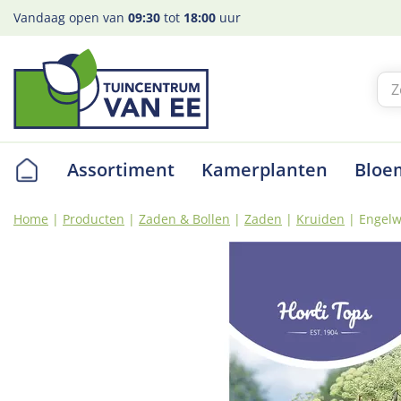
Ga
Vandaag open van
09:30
tot
18:00
uur
naar
content
Assortiment
Kamerplanten
Bloe
Home
Producten
Zaden & Bollen
Zaden
Kruiden
Engelw