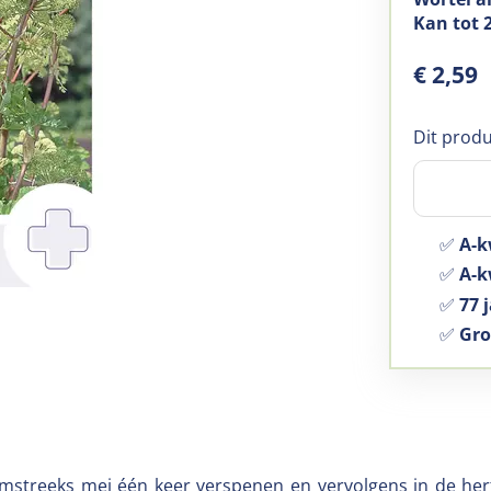
Kan tot
€
2
,
59
Dit produ
✅
A-k
✅
A-kw
✅
77 j
✅
Gro
mstreeks mei één keer verspenen en vervolgens in de herfs