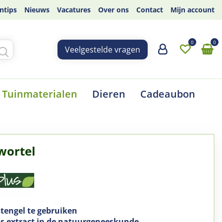
ntips
Nieuws
Vacatures
Over ons
Contact
Mijn account
Veelgestelde vragen
Tuinmaterialen
Dieren
Cadeaubon
wortel
stengel te gebruiken
ls extract in de natuurgeneeskunde