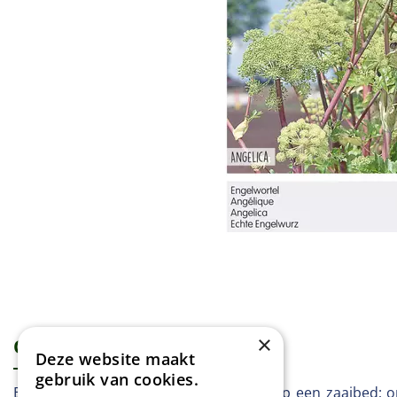
×
Omschrijving
Specificaties
Deze website maakt
gebruik van cookies.
Engelwortel In januari-februari buiten op een zaaibed; o