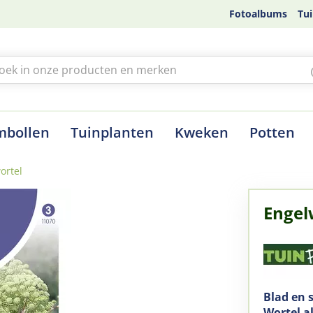
Fotoalbums
Tui
mbollen
Tuinplanten
Kweken
Potten
ortel
Engel
Blad en 
Wortel a