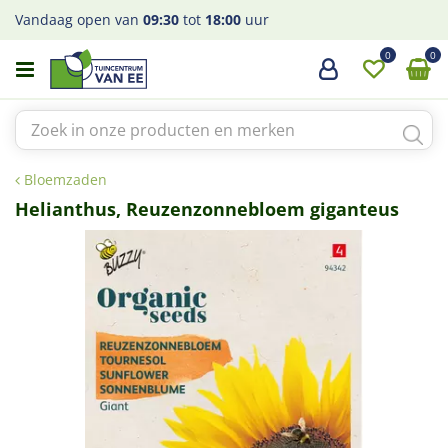
G
Vandaag open van
09:30
tot
18:00
uur
a
n
a
a
r
c
o
Bloemzaden
n
t
Helianthus, Reuzenzonnebloem giganteus
e
n
t