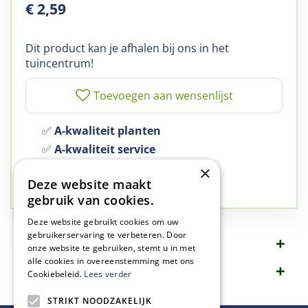
€
2
,
59
Dit product kan je afhalen bij ons in het
tuincentrum!
✅
A-kwaliteit planten
✅
A-kwaliteit service
✅
77 jaar familie bedrijf
×
Deze website maakt
✅
Groen, dat is wat we doen
gebruik van cookies.
Deze website gebruikt cookies om uw
gebruikerservaring te verbeteren. Door
Omschrijving
onze website te gebruiken, stemt u in met
alle cookies in overeenstemming met ons
Specificaties
Cookiebeleid.
Lees verder
STRIKT NOODZAKELIJK