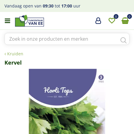
G
Vandaag open van
09:30
tot
17:00
uur
a
n
a
a
r
c
o
Kruiden
n
t
Kervel
e
n
t