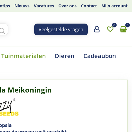
ntips
Nieuws
Vacatures
Over ons
Contact
Mijn account
Veelgestelde vragen
Tuinmaterialen
Dieren
Cadeaubon
la Meikoningin
opsla
voor de vroege teelt geschikt