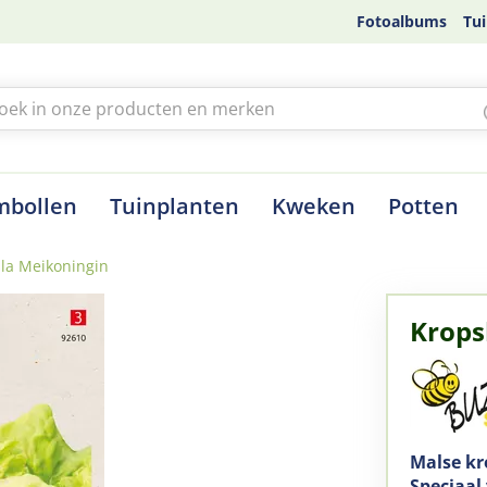
Fotoalbums
Tui
mbollen
Tuinplanten
Kweken
Potten
la Meikoningin
Krops
Malse kr
Speciaal 