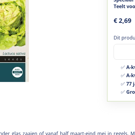
Teelt vo
€
2
,
69
Dit produ
✅
A-k
✅
A-kw
✅
77 j
✅
Gro
nder glas zaaien of vanaf half maart-eind mei in regels.