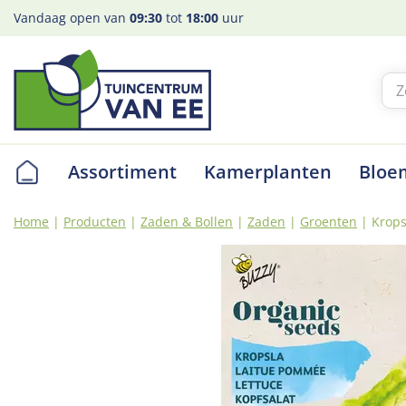
Ga
Vandaag open van
09:30
tot
18:00
uur
naar
content
Assortiment
Kamerplanten
Bloe
Home
Producten
Zaden & Bollen
Zaden
Groenten
Krops