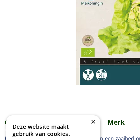
×
Omschrijving
Specificaties
Merk
Deze website maakt
gebruik van cookies.
Kropsla - Meikoningin Februari-maart op een zaaibed o