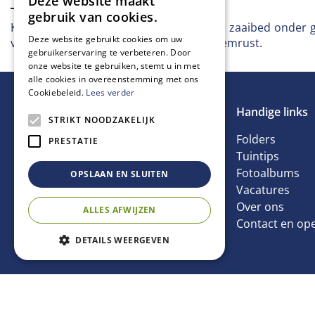
Deze website maakt
gebruik van cookies.
Kropsla - Zwart Duits Februari-maart op zaaibed onder gl
Deze website gebruikt cookies om uw
van belang: een beetje kou ‘breekt’ de kiemrust.
gebruikerservaring te verbeteren. Door
onze website te gebruiken, stemt u in met
alle cookies in overeenstemming met ons
Cookiebeleid.
Lees verder
Handige links
STRIKT NOODZAKELIJK
Folders
PRESTATIE
Tuintips
Fotoalbums
OPSLAAN EN SLUITEN
Vacatures
Over ons
ALLES AFWIJZEN
Contact en ope
DETAILS WEERGEVEN
Kropsla Zwart-Duits
€
1
,
69
Prijs
© Tuincentrum van Ee
Green Solutions
Tuincentrum Overzic