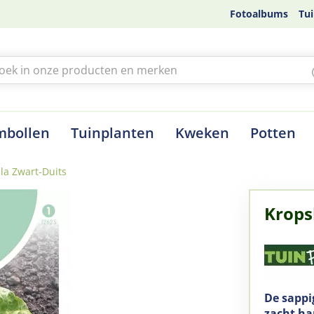
Fotoalbums
Tui
mbollen
Tuinplanten
Kweken
Potten
la Zwart-Duits
Krops
De sappi
zacht ha