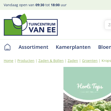
Ga
Vandaag open van
09:30
tot
18:00
uur
naar
content
Assortiment
Kamerplanten
Bloe
Home
Producten
Zaden & Bollen
Zaden
Groenten
Krops