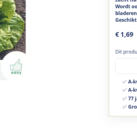
Wordt oo
bladere
Geschikt
€
1
,
69
Dit produ
✅
A-k
✅
A-kw
✅
77 j
✅
Gro