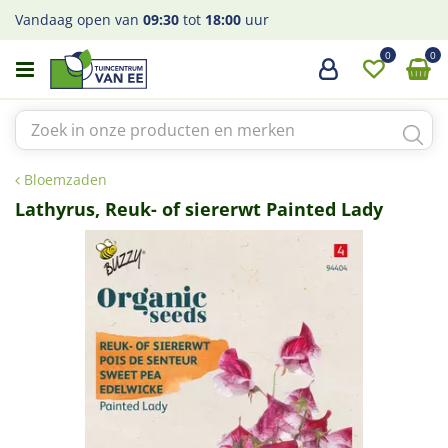
G
Vandaag open van
09:30
tot
18:00
uur
a
n
a
a
r
c
o
Bloemzaden
n
t
Lathyrus, Reuk- of siererwt Painted Lady
e
n
t